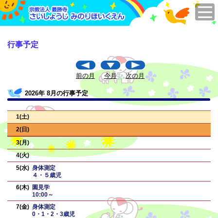
行事予定
前の月
今月
次の月
2026年 8月の行事予定
1
2
3
4
5
身体測定
４・５歳児
6
園見学
10:00～
7
身体測定
0・1・2・3歳児